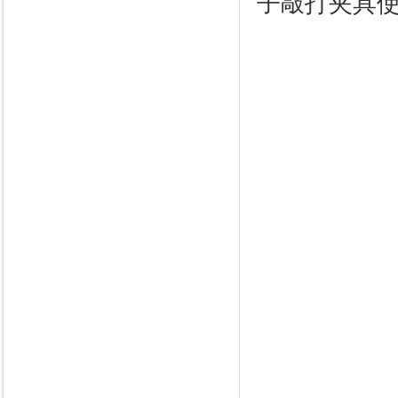
子敲打夹具