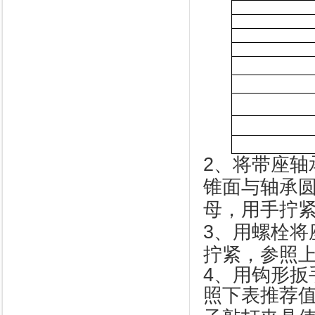
2
、将带座轴
锥面与轴承
母，用手拧
3
、用螺栓将
拧紧，参照
4
、用钩形扳
照下表推荐