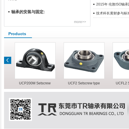
2015年 伦敦ISO
轴承的安装与固定:
技术科长黄财参与标
滚动轴承在安装之前，应先对与之配合的轴、壳体
more>>
孔、端盖等零件进行严格检验。对使用过的轴不合
要求的零件应予以修复或更换。否则，不允许装配
Products
带座外球面球轴承特点
带座外球面球轴承是将滚动轴承与轴承座结合在一
起的一种轴承单元。大部分外球面轴承都是将外径
做成球面，与带有球状内孔的进口轴承座安装在一
起，结构…
UCP200M Setscrew
UCF2 Setscrew type
UCFL2 Set
轴承的选用：
typ…
轴承尺寸的选择主要是根据轴承所承受的载荷，轴
承的寿命及可造性等要求进行。基本额定载荷是用
来评定轴承承载能力的技术指标，基本载荷包含
XXX。