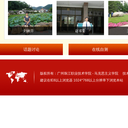
刘婉芬
赵省委
王
话题讨论
在线自测
版权所有：
广州珠江职业技术学院 - 马克思主义学院
技术
建议在IE8以上浏览器 1024*768以上分辨率下浏览本站